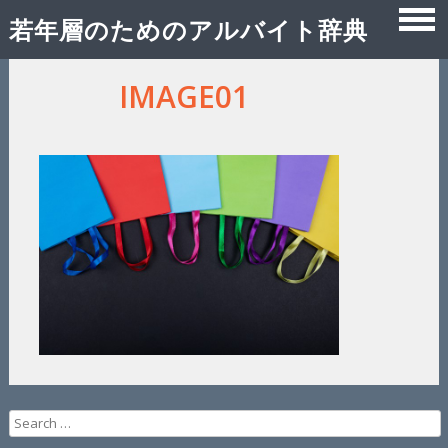
若年層のためのアルバイト辞典
Skip
IMAGE01
to
content
Search
for: